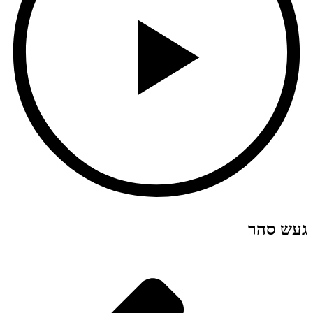
געש סהר