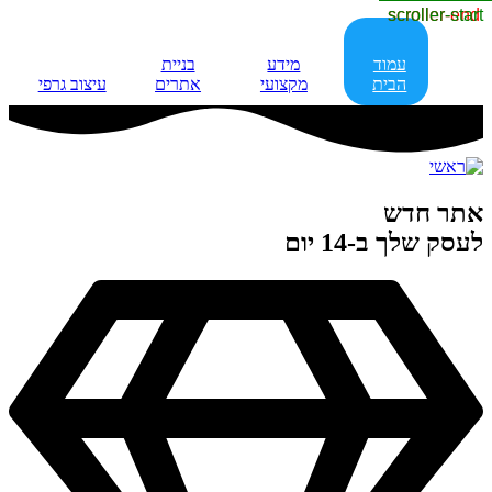
scroller-end
scroller-start
עמוד
מידע
בניית
הבית
מקצועי
אתרים
עיצוב גרפי
אתר חדש
לעסק שלך ב-14 יום