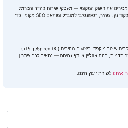
ן. אנחנו מכירים את השוק המקומי — מעסקי שירות בהדר והכרמל
ועד חנויות ומסעדות בנווה שאנן ובבת גלים — ובונים אתר שמתאים בדיוק לקהל שלכם. כל פרויקט של בניית אתרים בחיפה נבנה בקוד נקי, מהיר, רספונסיבי למובייל ומותאם SEO מקומי, כדי
אתר הוא כרטיס הביקור הראשון של העסק. עסק בחיפה בלי אתר מקצועי מפסיד לקוחות למתחרים שכן מופיעים בגוגל. אנחנו משלבים עיצוב מוקפד, ביצועים מהירים (PageSpeed 90+)
 תדמית, חנות אונליין או דף נחיתה — נתאים לכם פתרון
ו איתנו
לשיחת ייעוץ חינם.