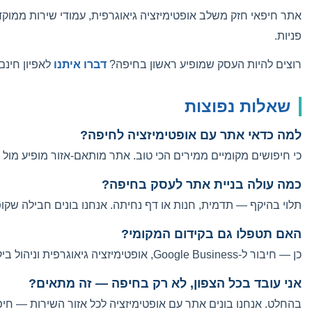
אתר חיפאי חזק משלב אופטימיזציה גיאוגרפית, עמודי שירות ממוקד
פניות.
רוצים להיות העסק שמופיע ראשון בחיפה?
דברו איתנו
לאפיון חינם
שאלות נפוצות
למה כדאי אתר עם אופטימיזציה לחיפה?
כי חיפושים מקומיים ממירים הכי טוב. אתר מותאם-אזור מופיע מו
כמה עולה בניית אתר לעסק בחיפה?
תלוי בהיקף — תדמית, חנות או דף נחיתה. אנחנו בונים חבילה שק
האם תטפלו גם בקידום המקומי?
כן — חיבור ל-Google Business, אופטימיזציה גיאוגרפית וניהול ביקורות הם חלק מהתהליך.
אני עובד בכל הצפון, לא רק בחיפה — זה מתאים?
בהחלט. אנחנו בונים אתר עם אופטימיזציה לכל אזור השירות — חיפ