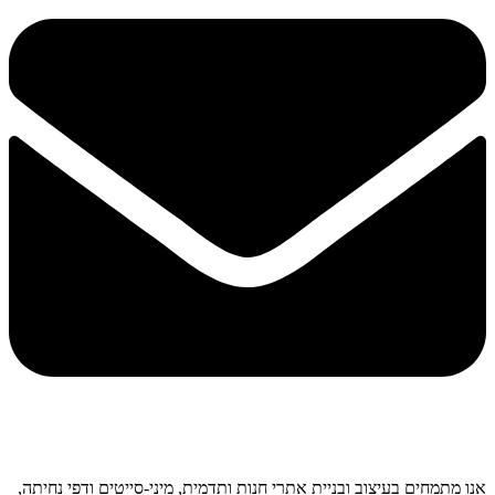
אנו מתמחים בעיצוב ובניית אתרי חנות ותדמית, מיני-סייטים ודפי נחיתה,